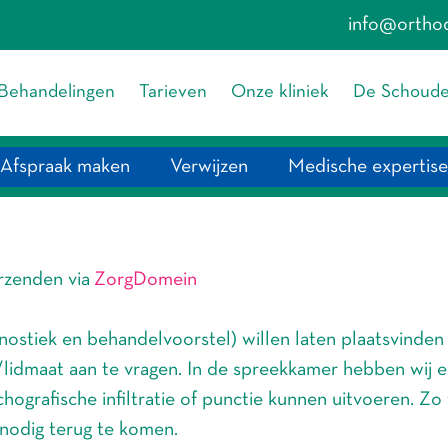
info@orthod
Behandelingen
Tarieven
Onze kliniek
De Schouder
Afspraak maken
Verwijzen
Medische expertise
erzenden via
ZorgDomein
gnostiek en behandelvoorstel) willen laten plaatsvinde
/lidmaat aan te vragen. In de spreekkamer hebben wij
grafische infiltratie of punctie kunnen uitvoeren. Zo v
onnodig terug te komen.