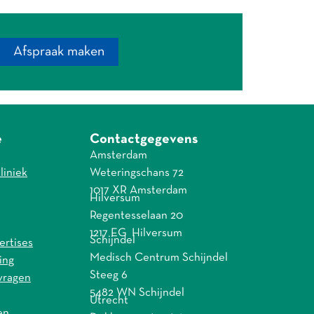
Afspraak maken
e
Contactgegevens
Amsterdam
liniek
Weteringschans 72
1017 XR Amsterdam
Hilversum
Regentesselaan 20
1217 EG Hilversum
Schijndel
ertises
Medisch Centrum Schijndel
ing
Steeg 6
vragen
5482 WN Schijndel
Utrecht
en