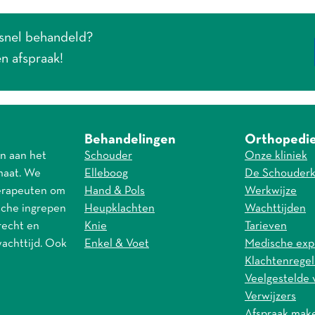
 snel behandeld?
n afspraak!
Behandelingen
Orthopedi
n aan het
Schouder
Onze kliniek
maat. We
Elleboog
De Schouderk
erapeuten om
Hand & Pols
Werkwijze
ische ingrepen
Heupklachten
Wachttijden
recht en
Knie
Tarieven
wachttijd. Ook
Enkel & Voet
Medische exp
Klachtenregel
Veelgestelde 
Verwijzers
Afspraak mak