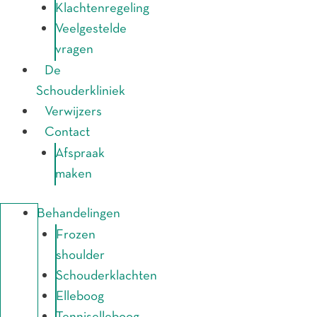
Klachtenregeling
Veelgestelde
vragen
De
Schouderkliniek
Verwijzers
Contact
Afspraak
maken
Behandelingen
Frozen
shoulder
Schouderklachten
Elleboog