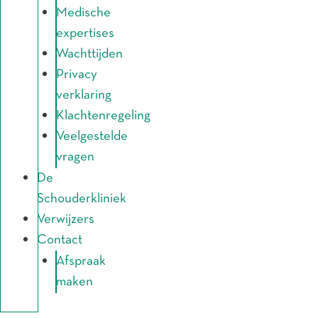
Medische
expertises
Wachttijden
Privacy
verklaring
Klachtenregeling
Veelgestelde
vragen
De
Schouderkliniek
Verwijzers
Contact
Afspraak
maken