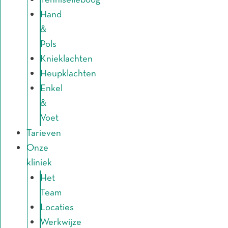
Tenniselleboog
Hand
&
Pols
Knieklachten
Heupklachten
Enkel
&
Voet
Tarieven
Onze
kliniek
Het
Team
Locaties
Werkwijze