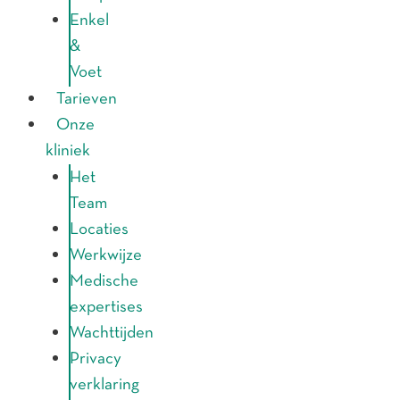
Enkel
&
Voet
Tarieven
Onze
kliniek
Het
Team
Locaties
Werkwijze
Medische
expertises
Wachttijden
Privacy
verklaring