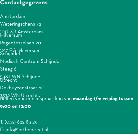
Contactgegevens
Amsterdam
Weteringschans 72
1017 XR Amsterdam
Hilversum
Regentesselaan 20
1217 EG Hilversum
Schijndel
Medisch Centrum Schijndel
Steeg 6
5482 WN Schijndel
Utrecht
Dekhuyzenstraat 60
3572 WN Utrecht
Bellen voor een afspraak kan van
maandag t/m vrijdag tussen
9:00 en 12:00
T: (035) 622 83 29
E: info@orthodirect.nl