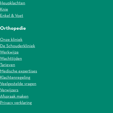
Heupklachten
Knie
Enkel & Voet
Orthopedie
Onze kliniek
De Schouderkliniek
Werkwijze
Wachttijden
Tarieven
Medische expertises
Klachtenregeling
Veelgestelde vragen
Verwijzers
Afspraak maken
Privacy verklaring