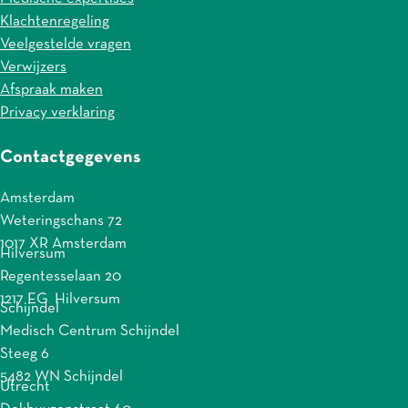
Klachtenregeling
Veelgestelde vragen
Verwijzers
Afspraak maken
Privacy verklaring
Contactgegevens
Amsterdam
Weteringschans 72
1017 XR Amsterdam
Hilversum
Regentesselaan 20
1217 EG Hilversum
Schijndel
Medisch Centrum Schijndel
Steeg 6
5482 WN Schijndel
Utrecht