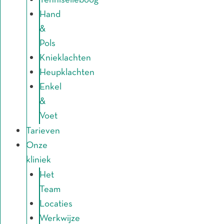
Tenniselleboog
Hand
&
Pols
Knieklachten
Heupklachten
Enkel
&
Voet
Tarieven
Onze
kliniek
Het
Team
Locaties
Werkwijze