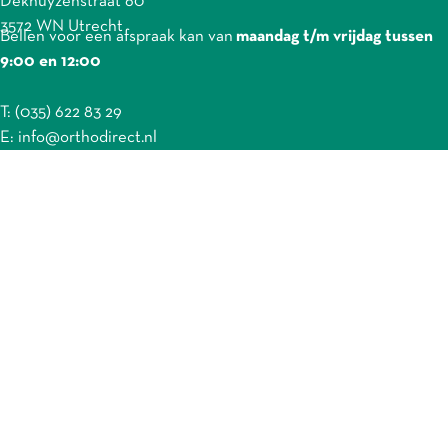
Dekhuyzenstraat 60
3572 WN Utrecht
Bellen voor een afspraak kan van
maandag t/m vrijdag tussen
9:00 en 12:00
T: (035) 622 83 29
E: info@orthodirect.nl