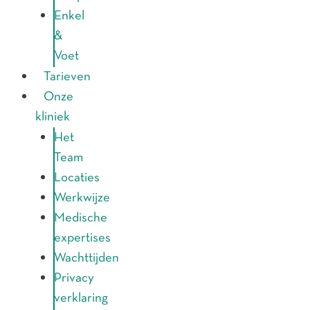
Enkel
&
Voet
Tarieven
Onze
kliniek
Het
Team
Locaties
Werkwijze
Medische
expertises
Wachttijden
Privacy
verklaring