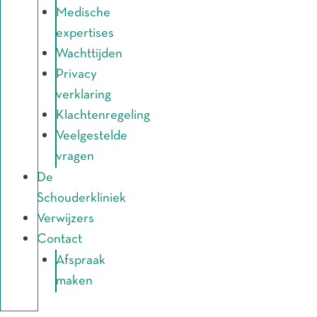
Medische
expertises
Wachttijden
Privacy
verklaring
Klachtenregeling
Veelgestelde
vragen
De
Schouderkliniek
Verwijzers
Contact
Afspraak
maken