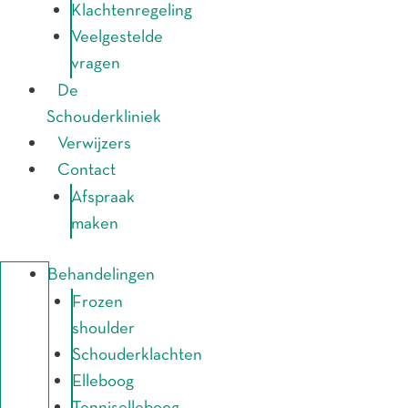
Klachtenregeling
Veelgestelde
vragen
De
Schouderkliniek
Verwijzers
Contact
Afspraak
maken
Behandelingen
Frozen
shoulder
Schouderklachten
Elleboog